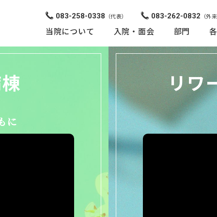
083-258-0338
083-262-0832
（代表）
（外
当院について
入院・面会
部門
病棟
リワ
もに