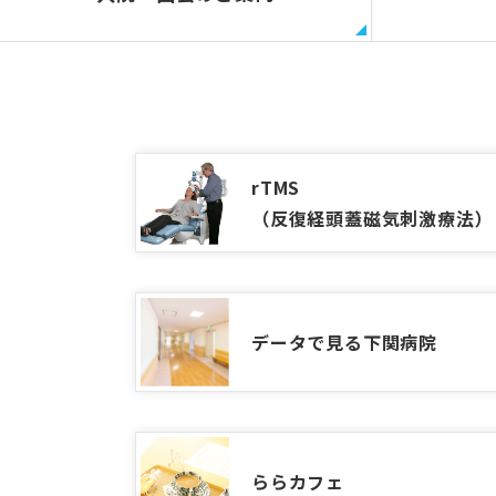
rTMS
（反復経頭蓋磁気刺激療法）
データで見る下関病院
ららカフェ