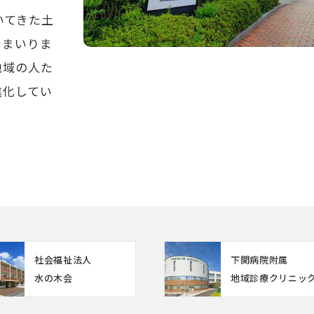
いてきた土
でまいりま
地域の人た
進化してい
社会福祉法人
下関病院附属
水の木会
地域診療クリニッ