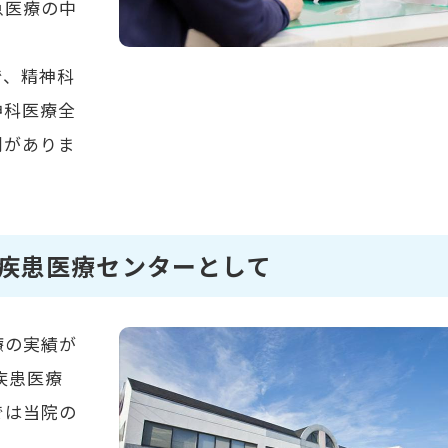
急医療の中
で、精神科
神科医療全
割がありま
疾患医療センターとして
療の実績が
疾患医療
では当院の