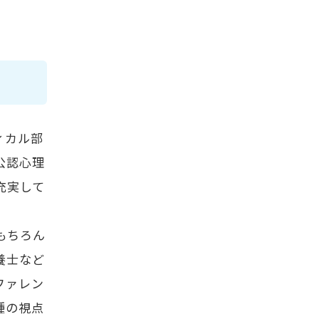
ィカル部
公認心理
充実して
もちろん
養士など
ファレン
種の視点