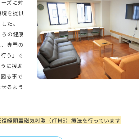
ニーズに対
環境を提供
ました。
ころの健康
え、専門の
を行う」で
ように援助
を図る事で
たせるよう
復経頭蓋磁気刺激（rTMS）療法を行っています