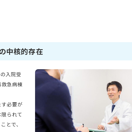
の中核的存在
んの入院受
科救急病棟
たす必要が
は限られて
ることで、