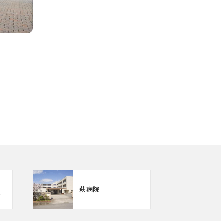
萩病院
ク