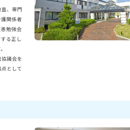
検査、専門
介護関係者
疾患勉強会
対する正し
す。
携協議会を
拠点として