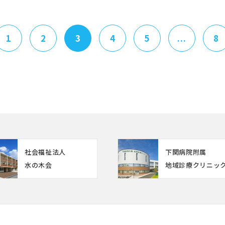
1
2
3
4
5
...
8
社会福祉法人
下関病院附属
水の木会
地域診療クリニッ