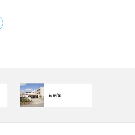
萩病院
ク