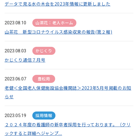
データで見る水の木会を2023年情報に更新しました
山茶花：老人ホーム
2023.08.10
山茶花 新型コロナウイルス感染収束の報告(第２報)
かじくり
2023.08.03
かじくり通信７月号
豊松苑
2023.06.07
老健＜全国老人保健施設協会機関誌＞2023年5月号掲載のお知
らせ
採用情報
2023.05.19
２０２４年度の看護師の新卒者採用を行っております。（クリ
ックすると詳細へジャンプ...