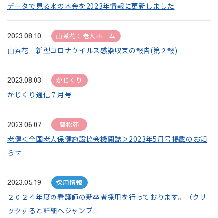
データで見る水の木会を2023年情報に更新しました
山茶花：老人ホーム
2023.08.10
山茶花 新型コロナウイルス感染収束の報告(第２報)
かじくり
2023.08.03
かじくり通信７月号
豊松苑
2023.06.07
老健＜全国老人保健施設協会機関誌＞2023年5月号掲載のお知
らせ
採用情報
2023.05.19
２０２４年度の看護師の新卒者採用を行っております。（クリ
ックすると詳細へジャンプ...