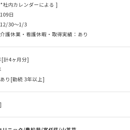
[ *社内カレンダーによる ]
109日
2/30～1/3
・介護休業・看護休暇・取得実績：あり
年[計4ヶ月分]
年
あり[勤続 3年以上]
]
クリニック/豊松苑/富任荘/山茶花