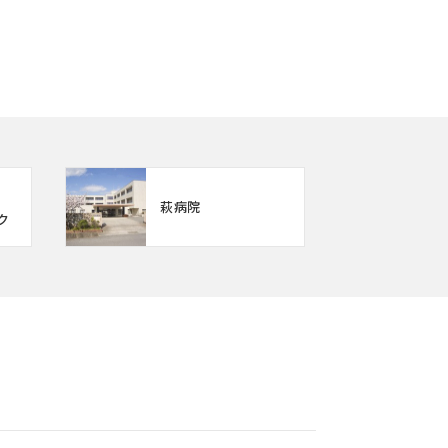
萩病院
ク