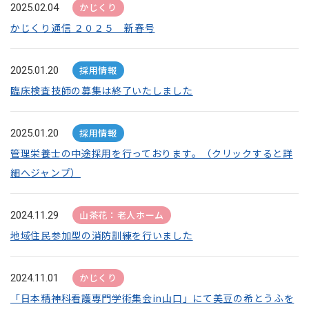
かじくり
2025.02.04
かじくり通信 ２０２５ 新春号
採用情報
2025.01.20
臨床検査技師の募集は終了いたしました
採用情報
2025.01.20
管理栄養士の中途採用を行っております。（クリックすると詳
細へジャンプ）
山茶花：老人ホーム
2024.11.29
地域住民参加型の消防訓練を行いました
かじくり
2024.11.01
「日本精神科看護専門学術集会in山口」にて美豆の希とうふを