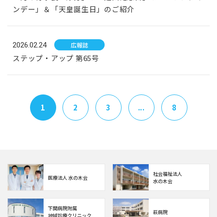
ンデー」＆「天皇誕生日」のご紹介
2026.02.24
広報誌
ステップ・アップ 第65号
1
2
3
...
8
社会福祉法人
医療法人 水の木会
水の木会
下関病院附属
萩病院
地域診療クリニック