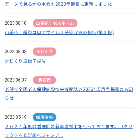
データで見る水の木会を2023年情報に更新しました
山茶花：老人ホーム
2023.08.10
山茶花 新型コロナウイルス感染収束の報告(第２報)
かじくり
2023.08.03
かじくり通信７月号
豊松苑
2023.06.07
老健＜全国老人保健施設協会機関誌＞2023年5月号掲載のお知
らせ
採用情報
2023.05.19
２０２４年度の看護師の新卒者採用を行っております。（クリ
ックすると詳細へジャンプ...