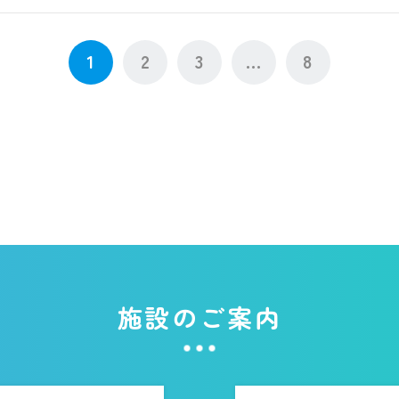
1
2
3
...
8
施設のご案内