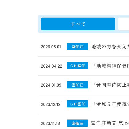
すべて
地域の方を交え
2026.06.01
富任荘
「地域精神保健
2024.04.22
ＧＨ富任
「合同虐待防止
2024.01.09
富任荘
「令和５年度統
2023.12.12
ＧＨ富任
富任荘新聞 第3
2023.11.18
富任荘