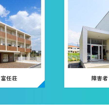
ム富任荘
障害者