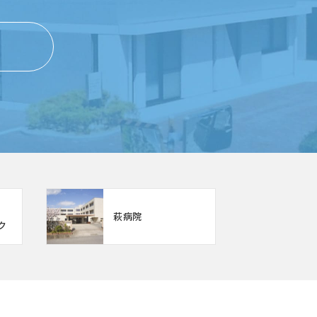
萩病院
ク