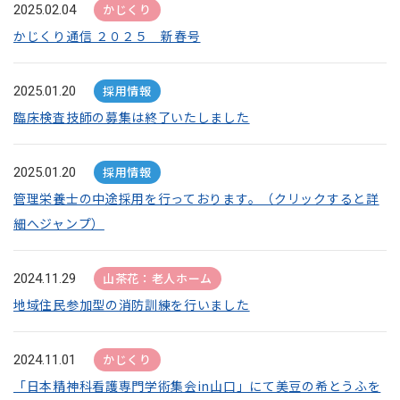
かじくり
2025.02.04
かじくり通信 ２０２５ 新春号
採用情報
2025.01.20
臨床検査技師の募集は終了いたしました
採用情報
2025.01.20
管理栄養士の中途採用を行っております。（クリックすると詳
細へジャンプ）
山茶花：老人ホーム
2024.11.29
地域住民参加型の消防訓練を行いました
かじくり
2024.11.01
「日本精神科看護専門学術集会in山口」にて美豆の希とうふを