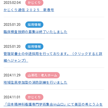
かじくり
2025.02.04
かじくり通信 ２０２５ 新春号
採用情報
2025.01.20
臨床検査技師の募集は終了いたしました
採用情報
2025.01.20
管理栄養士の中途採用を行っております。（クリックすると詳
細へジャンプ）
山茶花：老人ホーム
2024.11.29
地域住民参加型の消防訓練を行いました
かじくり
2024.11.01
「日本精神科看護専門学術集会in山口」にて美豆の希とうふを