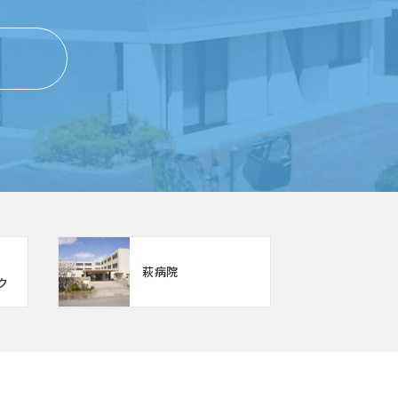
萩病院
ク