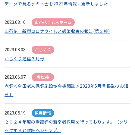
データで見る水の木会を2023年情報に更新しました
山茶花：老人ホーム
2023.08.10
山茶花 新型コロナウイルス感染収束の報告(第２報)
かじくり
2023.08.03
かじくり通信７月号
豊松苑
2023.06.07
老健＜全国老人保健施設協会機関誌＞2023年5月号掲載のお知
らせ
採用情報
2023.05.19
２０２４年度の看護師の新卒者採用を行っております。（クリ
ックすると詳細へジャンプ...