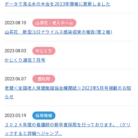
データで見る水の木会を2023年情報に更新しました
山茶花：老人ホーム
2023.08.10
山茶花 新型コロナウイルス感染収束の報告(第２報)
かじくり
2023.08.03
かじくり通信７月号
豊松苑
2023.06.07
老健＜全国老人保健施設協会機関誌＞2023年5月号掲載のお知
らせ
採用情報
2023.05.19
２０２４年度の看護師の新卒者採用を行っております。（クリ
ックすると詳細へジャンプ...