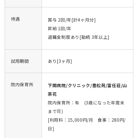
待遇
賞与 2回/年[計4ヶ月分]
昇給 1回/年
退職金制度あり[勤続 3年以上]
試用期間
あり[3ヶ月]
院内保育所
下関病院/クリニック/豊松苑/富任荘/山
茶花
院内保育所：有 (3歳になった年度末
まで可)
[利用料：15,000円/月 食事：280円/
日]