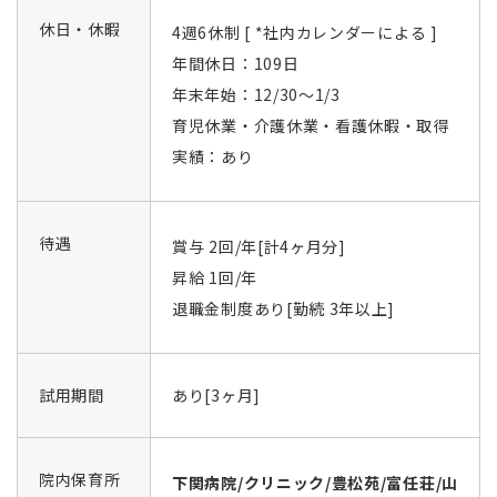
休日・休暇
4週6休制 [ *社内カレンダーによる ]
年間休日：109日
年末年始：12/30～1/3
育児休業・介護休業・看護休暇・取得
実績：あり
待遇
賞与 2回/年[計4ヶ月分]
昇給 1回/年
退職金制度あり[勤続 3年以上]
試用期間
あり[3ヶ月]
院内保育所
下関病院/クリニック/豊松苑/富任荘/山