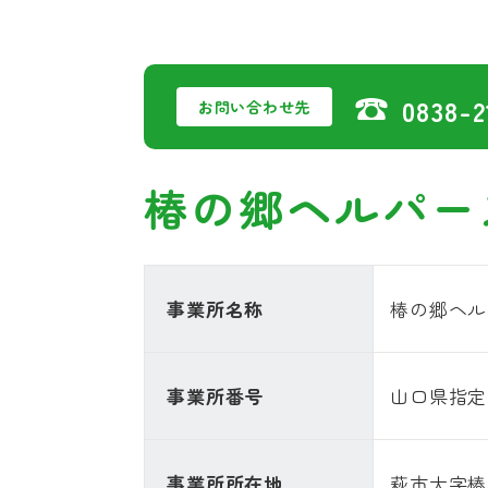
☎
0838-2
お問い合わせ先
椿の郷ヘルパー
事業所名称
椿の郷ヘル
事業所番号
山口県指定（
事業所所在地
萩市大字椿