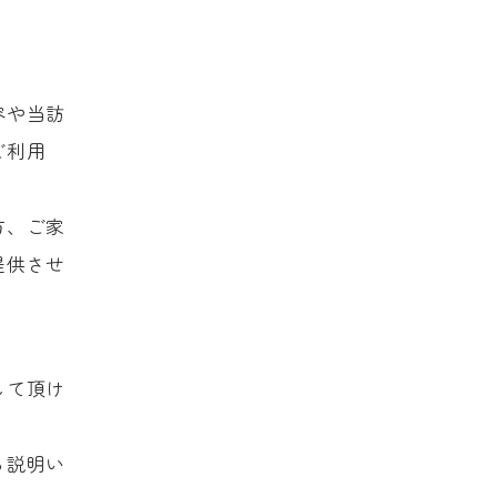
容や当訪
ご利用
方、ご家
提供させ
して頂け
ら説明い