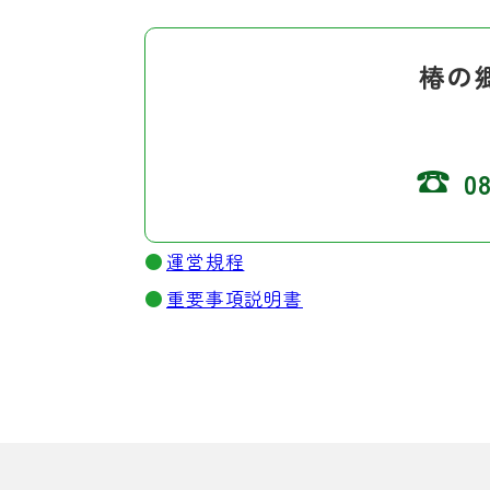
椿の
☎
0
運営規程
重要事項説明書