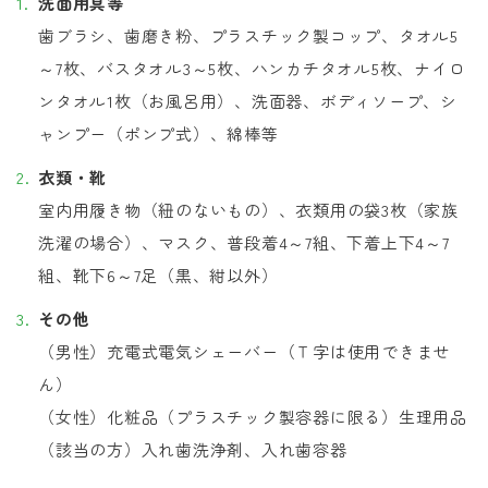
洗面用具等
歯ブラシ、歯磨き粉、プラスチック製コップ、タオル5
～7枚、バスタオル3～5枚、ハンカチタオル5枚、ナイロ
ンタオル1枚（お風呂用）、洗面器、ボディソープ、シ
ャンプー（ポンプ式）、綿棒等
衣類・靴
室内用履き物（紐のないもの）、衣類用の袋3枚（家族
洗濯の場合）、マスク、普段着4～7組、下着上下4～7
組、靴下6～7足（黒、紺以外）
その他
（男性）充電式電気シェーバー（Ｔ字は使用できませ
ん）
（女性）化粧品（プラスチック製容器に限る）生理用品
（該当の方）入れ歯洗浄剤、入れ歯容器