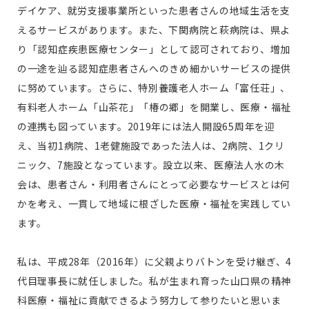
デイケア、就労支援事業所といった患者さんの地域生活を支
えるサービスがあります。また、下関病院と萩病院は、県よ
り「認知症疾患医療センター」として認可されており、増加
の一途を辿る認知症患者さんへのきめ細かいサービスの提供
に努めています。さらに、特別養護老人ホーム「富任荘」、
有料老人ホーム「山茶花」「椿の郷」を開業し、医療・福祉
の連携も図っています。2019年には法人開設65周年を迎
え、当初1病院、1老健施設であった法人は、2病院、1クリ
ニック、7施設となっています。設立以来、医療法人水の木
会は、患者さん・利用者さんにとって必要なサービスとは何
かを考え、一貫して地域に根ざした医療・福祉を実践してい
ます。
私は、平成28年（2016年）に父親よりバトンを受け継ぎ、4
代目理事長に就任しました。私が生まれ育った山口県の精神
科医療・福祉に貢献できるよう努力して参りたいと思いま