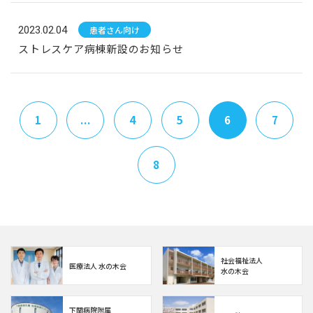
2023.02.04
患者さん向け
ストレスケア病棟新設のお知らせ
1
...
4
5
6
7
8
社会福祉法人
医療法人 水の木会
水の木会
下関病院附属