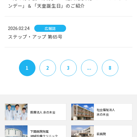
ンデー」＆「天皇誕生日」のご紹介
2026.02.24
広報誌
ステップ・アップ 第65号
1
2
3
...
8
社会福祉法人
医療法人 水の木会
水の木会
下関病院附属
萩病院
地域診療クリニック