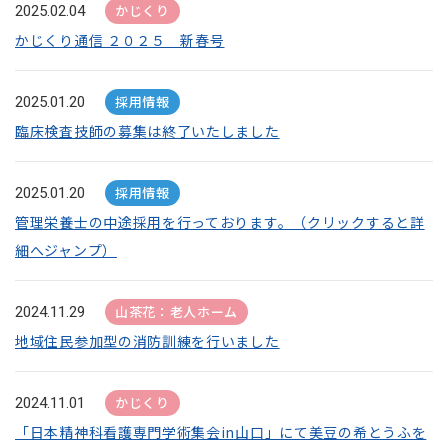
かじくり
2025.02.04
かじくり通信 ２０２５ 新春号
採用情報
2025.01.20
臨床検査技師の募集は終了いたしました
採用情報
2025.01.20
管理栄養士の中途採用を行っております。（クリックすると詳
細へジャンプ）
山茶花：老人ホーム
2024.11.29
地域住民参加型の消防訓練を行いました
かじくり
2024.11.01
「日本精神科看護専門学術集会in山口」にて美豆の希とうふを