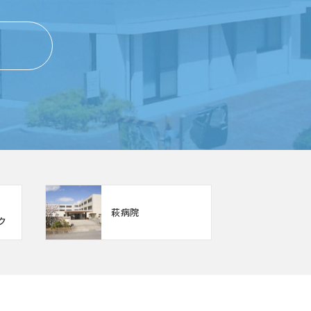
萩病院
ク